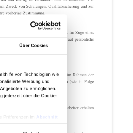
zum Zweck von Schulungen, Qualitätssicherung und zur
 Ihre vorherige Zustimmung.
lichen Vorgaben/ Anfragen nachzukommen. Im Zuge eines
s Recht vor, den behördlichen Zugriff auf persönliche
Über Cookies
mithilfe von Technologien wie
zur Verfügung zu stellen, können wir, im Rahmen der
nenbezogene Daten an externe Parteien (wie in Folge
onalisierte Werbung und
schutzgesetzen gehorchen.
 Angeboten zu ermöglichen.
g jederzeit über die Cookie-
azu berechtigten Personen. Diese Mitarbeiter erhalten
hre Präferenzen im
Abschnitt