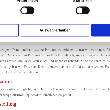
on präsentieren, für deren Durchführung einer unserer Handelspartner vera
Präferenzen
Statistiken
nhalte und Anzeigen zu personalisieren, Funktionen für soziale
ergeben. Weitere Informationen dazu finden Sie im Abschnitt „Wozu verwende
Website zu analysieren. Außerdem geben wir Informationen zu I
r soziale Medien, Werbung und Analysen weiter. Unsere Partner
n erwerben oder Anteile an unserem Unternehmen erwerben, die Ihre per
 Daten zusammen, die Sie ihnen bereitgestellt haben oder die s
n erfasst wurden, in das Eigentum dieses Unternehmens über, einschließlic
n.
Auswahl erlauben
bezogene Daten auch an externe Parteien weiterleiten, denen wir vertrauen, fal
önnen Daten auch an Drittanbieter weiterleiten, die eigens von unserem Unter
nen Parteien, die Daten vertraulich und sicher zu behandeln und sie nur zum Zw
ich ist, geben wir Daten an Kreditschutzverbände und Inkassobüros weiter. Es 
ne Parteien weiterzuleiten.
mation
oder online in jeglicher Art übermittelt wurden, werden exakt nach den hier 
rherige Zustimmung des/der Betroffenen eingeholt.
stellung