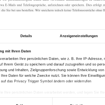
a E-Mails und Telefongespräche, aufzeichnen oder speichern. Dies erfolgt 
 die Sie bei uns bestellen. Wir speichern jedoch keine Telefongespräche ohne
nachzukommen
he Daten offenzulegen, um ein Gerichtsverfahren zu unterstützen oder behörd
Ihre Einwilligung und Verständigung offengelegt werden. Wir behalten uns da
Details
Anzeigeneinstellungen
eitergegeben?
g mit Ihren Daten
verarbeiten Ihre persönlichen Daten, wie z. B. Ihre IP-Adresse, 
onenbezogenen Daten zu schützen. Um Ihnen unsere Produkte und Dienste 
Einholen Ihrer Zustimmung oder nachdem wir Sie verständigt haben, perso
uf Ihrem Gerät zu speichern und darauf zuzugreifen und so pers
die sich außerhalb der EU und der Schweiz befinden und deshalb anderen Daten
ung und Inhalten, Zielgruppenforschung sowie Entwicklung von
 Ihre Daten für welche Zwecke nutzt. Sie können Ihre Einwilligun
 auf das Privacy Trigger Symbol ändern oder widerrufen
gang zu Ihren personenbezogenen Daten haben, auf eine Auswahl an eigens d
r Tätigkeit erforderlich ist.
ie Ihre persönlichen Daten verarbeitet werden, und legen Sie I