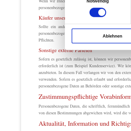
Wenn wir Ihnen ein besonderes Angebot oder eine Akti
Notwendig
Wir verwenden Cookies, um I
personenbezogene Daten an diesen Handelspartner weit
und die Zugriffe auf unsere 
Käufer unseres Unternehmens
Website an unsere Partner fü
Sollte ein anderes Unternehmen unser Unternehme
möglicherweise mit weiteren
personenbezogenen Daten, die von unserem Unternehme
der Dienste gesammelt habe
Ablehnen
Pflichten.
Sonstige externe Parteien
Sofern es gesetzlich zulässig ist, können wir personen
erforderlich ist (zum Beispiel Kundenservice). Wir k
anzubieten. In diesem Fall verlangen wir von den exter
verwenden. Sofern es gesetzlich erlaubt und erforderl
personenbezogene Daten an Behörden oder sonstige exter
Zustimmungspflichtige Vorabinfor
Personenbezogene Daten, die schriftlich, fernmündlich 
von diesen Bestimmungen abgewichen wird, wird die vo
Aktualität, Information und Richtig