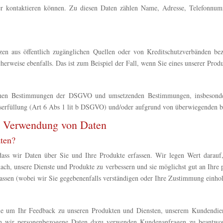
oder kontaktieren können. Zu diesen Daten zählen Name, Adresse, Telefonnum
tzen aus öffentlich zugänglichen Quellen oder von Kreditschutzverbänden b
cherweise ebenfalls. Das ist zum Beispiel der Fall, wenn Sie eines unserer Pro
zlichen Bestimmungen der DSGVO und umsetzenden Bestimmungen, insbesonde
serfüllung (Art 6 Abs 1 lit b DSGVO) und/oder aufgrund von überwiegenden be
nd Verwendung von Daten
ten?
dass wir Daten über Sie und Ihre Produkte erfassen. Wir legen Wert darauf
anach, unsere Dienste und Produkte zu verbessern und sie möglichst gut an Ihr
ssen (wobei wir Sie gegebenenfalls verständigen oder Ihre Zustimmung einhol
 um Ihr Feedback zu unseren Produkten und Diensten, unserem Kundendiens
nen wir personenbezogene Daten dazu verwenden Kundenanfragen zu beantwo