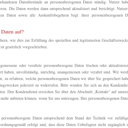
vorhandenen Datenbestände an personenbezogenen Daten ständig. Nutzer hab
ren. Die Daten werden dann entsprechend aktualisiert und berichtigt. Nutze
nen Daten sowie alle Auskunftsbegehren bzgl. ihrer personenbezogenen 
 Daten auf?
rn, wie dies zur Erfüllung des speziellen und legitimierten Geschäftszwecks,
st gesetzlich vorgeschrieben.
ngemessene oder veraltete personenbezogene Daten löschen oder aktualisiere
rt haben, unvollständig, unrichtig, unangemessen oder veraltet sind. Wir werd
ht, zu erfahren, welche personenbezogenen Daten wir über Sie gespeichert hab
ngzwecken jederzeit zu widerrufen. Bitte wenden Sie sich an den Kundendie
n. Den Kundendienst erreichen Sie über den Abschnitt „Kontakt“ auf unser
 mehr anbieten können, wenn Sie uns untersagen, Ihre personenbezogenen Date
personenbezogene Daten entsprechend dem Stand der Technik vor zufällig
rdnungsgemäß erfolgt und, dass diese Daten Unbefugten nicht zugänglich si