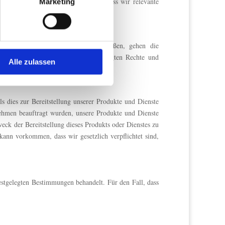
ntwortlich ist, kann es vorkommen, dass wir relevante
Marketing
 Medien anbieten zu können
n wir personenbezogene Daten?“
hrer Verwendung unserer
 führen diese Informationen
sonenbezogenen Daten mit einschließen, gehen die
ie im Rahmen Ihrer Nutzung
h aller in dieser Richtlinie festgelegten Rechte und
Alle zulassen
ls dies zur Bereitstellung unserer Produkte und Dienste
nehmen beauftragt wurden, unsere Produkte und Dienste
eck der Bereitstellung dieses Produkts oder Dienstes zu
kann vorkommen, dass wir gesetzlich verpflichtet sind,
festgelegten Bestimmungen behandelt. Für den Fall, dass