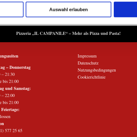
n.
Auswahl erlauben
Pizzeria „IL CAMPANILE“ – Mehr als Pizza und Pasta!
ungszeiten
Impressum
Datenschutz
ag – Donnerstag
Nutzungsbedingungen
 – 21:30
Cookierichtlinie
 bis 21:00
tag und Samstag:
 – 22:00
 bis 21:00
 Feiertage:
lossen
fon
1) 577 25 65