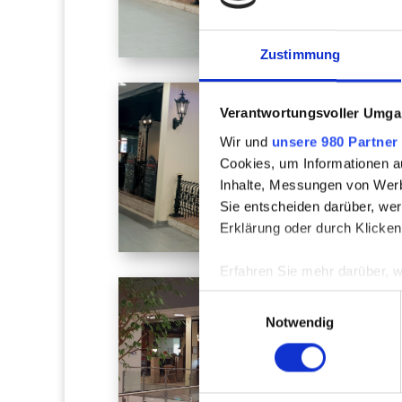
Zustimmung
Verantwortungsvoller Umgan
Wir und
unsere 980 Partner
Cookies, um Informationen a
Inhalte, Messungen von Werb
Sie entscheiden darüber, wer
Erklärung oder durch Klicken
Erfahren Sie mehr darüber, w
Einzelheiten
fest.
Einwilligungsauswahl
Notwendig
Wir verwenden Cookies, um I
und die Zugriffe auf unsere 
Website an unsere Partner fü
möglicherweise mit weiteren