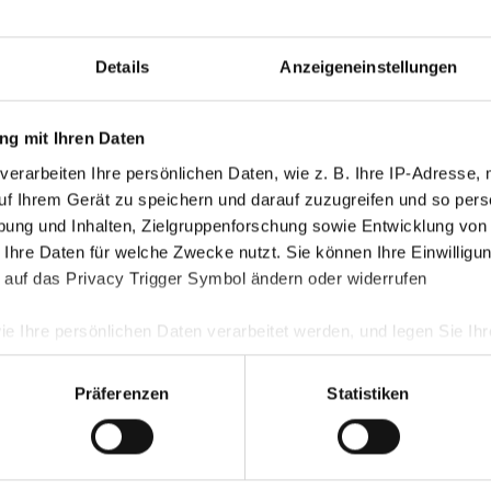
Details
Anzeigeneinstellungen
g mit Ihren Daten
verarbeiten Ihre persönlichen Daten, wie z. B. Ihre IP-Adresse, 
uf Ihrem Gerät zu speichern und darauf zuzugreifen und so pers
ung und Inhalten, Zielgruppenforschung sowie Entwicklung von
 Ihre Daten für welche Zwecke nutzt. Sie können Ihre Einwilligun
 auf das Privacy Trigger Symbol ändern oder widerrufen
ie Ihre persönlichen Daten verarbeitet werden, und legen Sie I
Präferenzen
Statistiken
nhalte und Anzeigen zu personalisieren, Funktionen für soziale
Website zu analysieren. Außerdem geben wir Informationen zu I
r soziale Medien, Werbung und Analysen weiter. Unsere Partner
 Daten zusammen, die Sie ihnen bereitgestellt haben oder die s