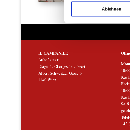
der Dienste gesammelt habe
Ablehnen
IL CAMPANILE
Öffn
Auhofcenter
Mont
Etage: 1. Obergeschoß (west)
10:00
Albert Schweitzer Gasse 6
Küche
1140 Wien
Frei
10:00
Küche
So &
gesch
Tele
+43 (